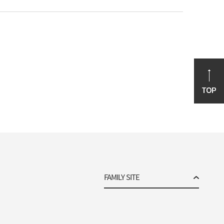
조직세포자원센터
빅데이터연구센터
융합연구지원센터
세포치료센터
임상연구보호센터
신약개발지원센터
항암유효성평가지원센터
뇌은행
서울아산병원
ARIS
FAMILY SITE