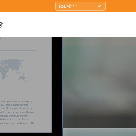
R&D사업단
아산생명과학연구원
장
의생명연구소
임상의학연구소
임상시험센터
임상연구심의위원회
연구자DB
통합검색
연구관리
의공학연구소
조직세포자원센터
빅데이터연구센터
융합연구지원센터
세포치료센터
임상연구보호센터
신약개발지원센터
항암유효성평가지원센터