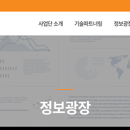
사업단 소개
기술파트너링
정보광
정보광장